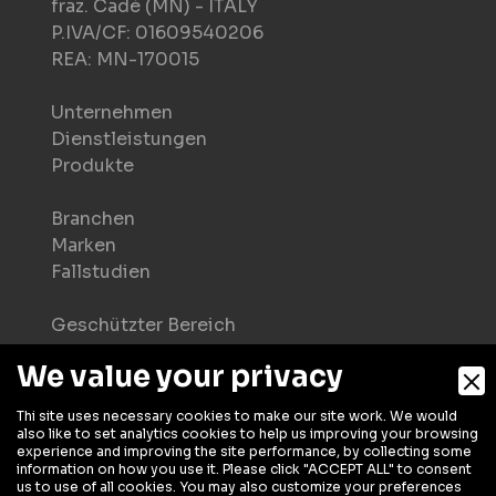
fraz. Cadè (MN) - ITALY
P.IVA/CF: 01609540206
REA: MN-170015
Unternehmen
Dienstleistungen
Produkte
Branchen
Marken
Fallstudien
Geschützter Bereich
Herunterladen
We value your privacy
Häufig gestellte Fragen
Thi site uses necessary cookies to make our site work. We would
Kontakt
also like to set analytics cookies to help us improving your browsing
experience and improving the site performance, by collecting some
Arbeiten bei uns
information on how you use it. Please click "ACCEPT ALL" to consent
Newsletter
us to use of all cookies. You may also customize your preferences