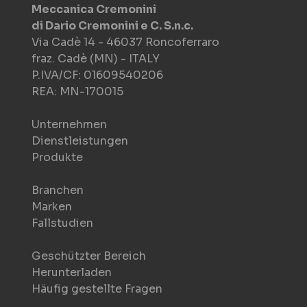
Meccanica Cremonini
di Dario Cremonini e C. S.n.c.
Via Cadè 14 - 46037 Roncoferraro
fraz. Cadè (MN) - ITALY
P.IVA/CF: 01609540206
REA: MN-170015
Unternehmen
Dienstleistungen
Produkte
Branchen
Marken
Fallstudien
Geschützter Bereich
Herunterladen
Häufig gestellte Fragen